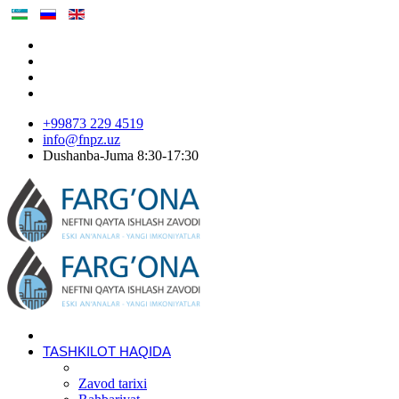
+99873 229 4519
info@fnpz.uz
Dushanba-Juma 8:30-17:30
TASHKILOT HAQIDA
Zavod tarixi