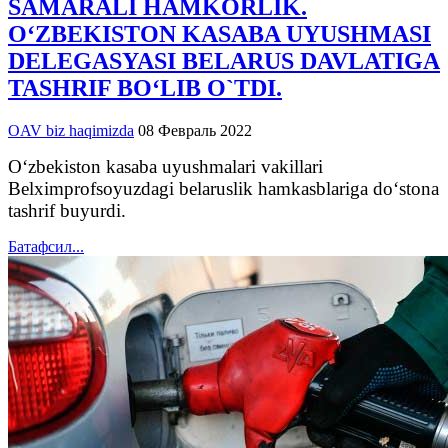
SAMARALI HAMKORLIK.
O‘ZBEKISTON KASABA UYUSHMASI
DELEGASYASI BELARUS DAVLATIGA
TASHRIF BO‘LIB O`TDI.
OAV biz haqimizda
08 Февраль 2022
O‘zbekiston kasaba uyushmalari vakillari
Belximprofsoyuzdagi belaruslik hamkasblariga do‘stona
tashrif buyurdi.
Батафсил...