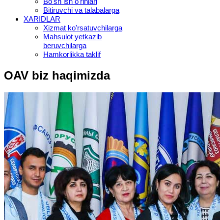
Bo'sh ish o'rinlari
Bitiruvchi va talabalarga
XARIDLAR
Xizmat ko'rsatuvchilarga
Mahsulot yetkazib
beruvchilarga
Hamkorlikka taklif
OAV biz haqimizda