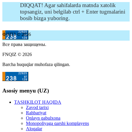
DIQQAT! Agar sahifalarda matnda xatolik
topsangiz, uni belgilab ctrl + Enter tugmalarini
bosib bizga yuboring.
ФНПЗ © 2026
Все права защищены.
FNQIZ © 2026
Barcha huquqlar muhofaza qilingan.
Asosiy menyu (UZ)
TASHKILOT HAQIDA
Zavod tarixi
Rahbariyat
Onlayn qabulxona
Monopoliyaga qarshi komplayens
Aloqalar