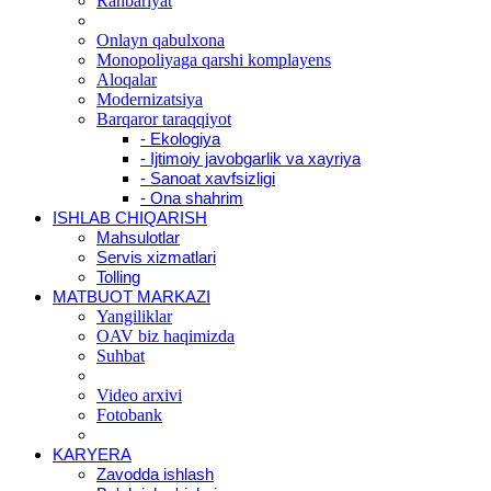
Rahbariyat
Onlayn qabulxona
Monopoliyaga qarshi komplayens
Aloqalar
Modernizatsiya
Barqaror taraqqiyot
- Ekologiya
- Ijtimoiy javobgarlik va xayriya
- Sanoat xavfsizligi
- Ona shahrim
ISHLAB CHIQARISH
Mahsulotlar
Servis xizmatlari
Tolling
MATBUOT MARKAZI
Yangiliklar
OAV biz haqimizda
Suhbat
Video arxivi
Fotobank
KARYERA
Zavodda ishlash