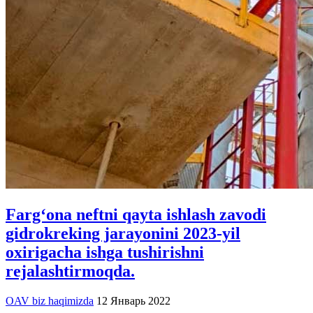
Farg‘ona neftni qayta ishlash zavodi
gidrokreking jarayonini 2023-yil
oxirigacha ishga tushirishni
rejalashtirmoqda.
OAV biz haqimizda
12 Январь 2022