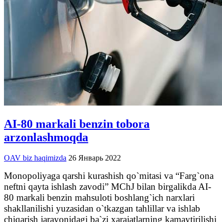
AI-80 markali benzin tobora
arzonlashmoqda
OAV biz haqimizda
26 Январь 2022
Monopoliyaga qarshi kurashish qo`mitasi va “Farg`ona
neftni qayta ishlash zavodi” MChJ bilan birgalikda AI-
80 markali benzin mahsuloti boshlang`ich narxlari
shakllanilishi yuzasidan o`tkazgan tahlillar va ishlab
chiqarish jarayonidagi ba`zi xarajatlarning kamaytirilishi