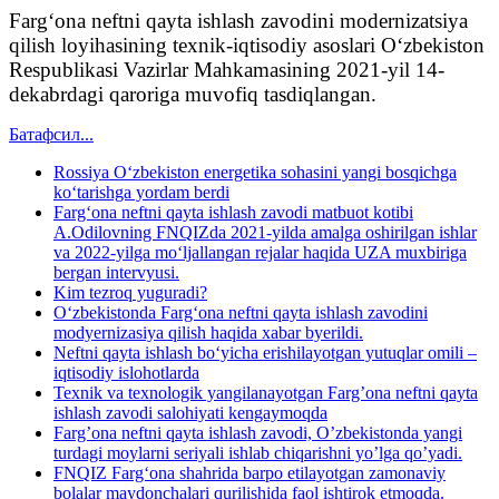
Farg‘ona neftni qayta ishlash zavodini modernizatsiya
qilish loyihasining texnik-iqtisodiy asoslari O‘zbekiston
Respublikasi Vazirlar Mahkamasining 2021-yil 14-
dekabrdagi qaroriga muvofiq tasdiqlangan.
Батафсил...
Rossiya O‘zbekiston energetika sohasini yangi bosqichga
ko‘tarishga yordam berdi
Farg‘ona neftni qayta ishlash zavodi matbuot kotibi
A.Odilovning FNQIZda 2021-yilda amalga oshirilgan ishlar
va 2022-yilga mo‘ljallangan rejalar haqida UZA muxbiriga
bergan intervyusi.
Kim tezroq yuguradi?
O‘zbekistonda Farg‘ona neftni qayta ishlash zavodini
modyernizasiya qilish haqida xabar byerildi.
Neftni qayta ishlash bo‘yicha erishilayotgan yutuqlar omili –
iqtisodiy islohotlarda
Texnik va texnologik yangilanayotgan Fargʼona neftni qayta
ishlash zavodi salohiyati kengaymoqda
Fargʼona neftni qayta ishlash zavodi, Oʼzbekistonda yangi
turdagi moylarni seriyali ishlab chiqarishni yoʼlga qoʼyadi.
FNQIZ Farg‘ona shahrida barpo etilayotgan zamonaviy
bolalar maydonchalari qurilishida faol ishtirok etmoqda.