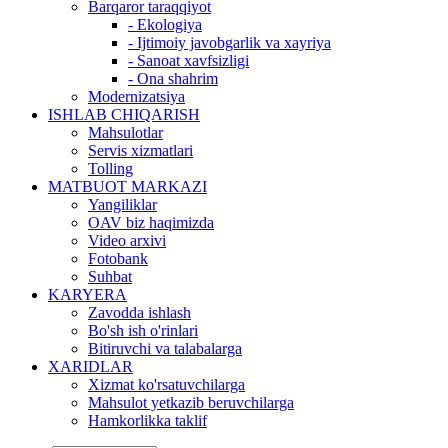
Barqaror taraqqiyot
- Ekologiya
- Ijtimoiy javobgarlik va xayriya
- Sanoat xavfsizligi
- Ona shahrim
Modernizatsiya
ISHLAB CHIQARISH
Mahsulotlar
Servis xizmatlari
Tolling
MATBUOT MARKAZI
Yangiliklar
OAV biz haqimizda
Video arxivi
Fotobank
Suhbat
KARYERA
Zavodda ishlash
Bo'sh ish o'rinlari
Bitiruvchi va talabalarga
XARIDLAR
Xizmat ko'rsatuvchilarga
Mahsulot yetkazib beruvchilarga
Hamkorlikka taklif