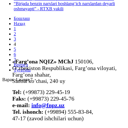
“Birjada benzin narxlari boshlang‘ich narxlardan deyarli
oshmayapti” - RTXB vakili
Бошлаш
Назад
1
2
3
4
5
6
7
«Farg’ona NQIZ» MChJ
150106,
Вперёд
O’zbekiston Respublikasi, Farg’ona viloyati,
Тугатиш
Farg’ona shahar,
Варак 4 жами 7
Sanoat ko’chasi, 240 uy
Tel:
(+99873) 229-45-19
Faks:
(+99873) 229-45-76
е-mail:
info@fnpz.uz
Tel. ishonch:
(+99894) 555-83-84,
47-17 (zavod ishchilari uchun)