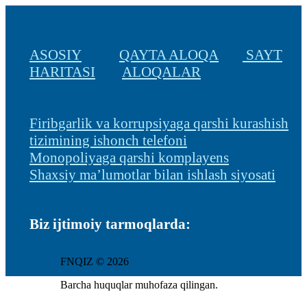
ASOSIY
QAYTA ALOQA
SAYT
HARITASI
ALOQALAR
Firibgarlik va korrupsiyaga qarshi kurashish
tizimining ishonch telefoni
Monopoliyaga qarshi komplayens
Shaxsiy ma’lumotlar bilan ishlash siyosati
Biz ijtimoiy tarmoqlarda:
FNQIZ © 2026
Barcha huquqlar muhofaza qilingan.