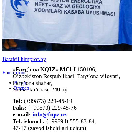
Batafsil himprof.by
«Farg’ona NQIZ» MChJ
150106,
Нашр этиш
O’zbekiston Respublikasi, Farg’ona viloyati,
Farg’ona shahar,
Назад
Вперёд
Sanoat ko’chasi, 240 uy
Tel:
(+99873) 229-45-19
Faks:
(+99873) 229-45-76
е-mail:
info@fnpz.uz
Tel. ishonch:
(+99894) 555-83-84,
47-17 (zavod ishchilari uchun)