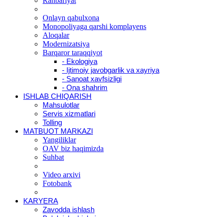
Rahbariyat
Onlayn qabulxona
Monopoliyaga qarshi komplayens
Aloqalar
Modernizatsiya
Barqaror taraqqiyot
- Ekologiya
- Ijtimoiy javobgarlik va xayriya
- Sanoat xavfsizligi
- Ona shahrim
ISHLAB CHIQARISH
Mahsulotlar
Servis xizmatlari
Tolling
MATBUOT MARKAZI
Yangiliklar
OAV biz haqimizda
Suhbat
Video arxivi
Fotobank
KARYERA
Zavodda ishlash