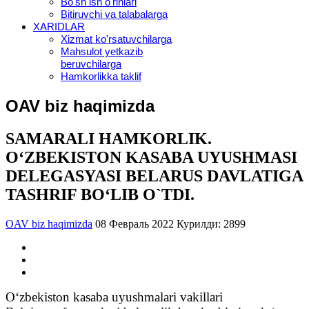
Bo'sh ish o'rinlari
Bitiruvchi va talabalarga
XARIDLAR
Xizmat ko'rsatuvchilarga
Mahsulot yetkazib
beruvchilarga
Hamkorlikka taklif
OAV biz haqimizda
SAMARALI HAMKORLIK.
O‘ZBEKISTON KASABA UYUSHMASI
DELEGASYASI BELARUS DAVLATIGA
TASHRIF BO‘LIB O`TDI.
OAV biz haqimizda
08 Февраль 2022
Курилди: 2899
O‘zbekiston kasaba uyushmalari vakillari