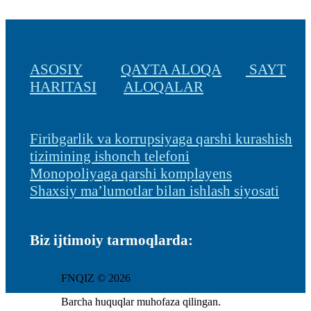
ASOSIY
QAYTA ALOQA
SAYT
HARITASI
ALOQALAR
Firibgarlik va korrupsiyaga qarshi kurashish
tizimining ishonch telefoni
Monopoliyaga qarshi komplayens
Shaxsiy ma’lumotlar bilan ishlash siyosati
Biz ijtimoiy tarmoqlarda:
FNQIZ © 2026
Barcha huquqlar muhofaza qilingan.