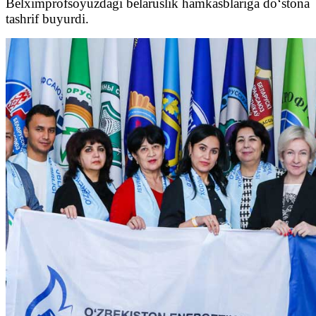
Belximprofsoyuzdagi belaruslik hamkasblariga do‘stona
tashrif buyurdi.