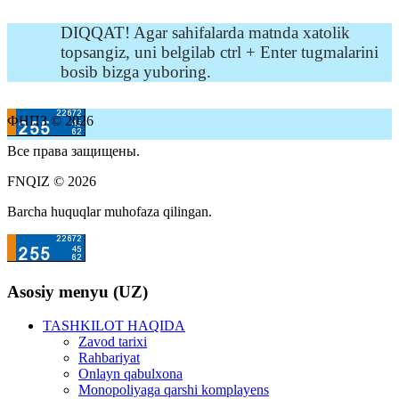
DIQQAT! Agar sahifalarda matnda xatolik
topsangiz, uni belgilab ctrl + Enter tugmalarini
bosib bizga yuboring.
ФНПЗ © 2026
Все права защищены.
FNQIZ © 2026
Barcha huquqlar muhofaza qilingan.
Asosiy menyu (UZ)
TASHKILOT HAQIDA
Zavod tarixi
Rahbariyat
Onlayn qabulxona
Monopoliyaga qarshi komplayens