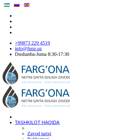
+99873 229 4519
info@fnpz.uz
Dushanba-Juma 8:30-17:30
TASHKILOT HAQIDA
Zavod tarixi