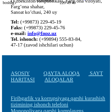
O’zbekiston Respublikasi, Farg’ona viloyati,
Аzamovich
boshlig'i
229 49 49
Farg’ona shahar,
Sanoat ko’chasi, 240 uy
Tel:
(+99873) 229-45-19
Faks:
(+99873) 229-45-76
е-mail:
info@fnpz.uz
Tel. ishonch:
(+99894) 555-83-84,
47-17 (zavod ishchilari uchun)
ASOSIY
QAYTA ALOQA
SAYT
HARITASI
ALOQALAR
Firibgarlik va korrupsiyaga qarshi kurashish
tizimining ishonch telefoni
Monopoliyaga qarshi komplayens