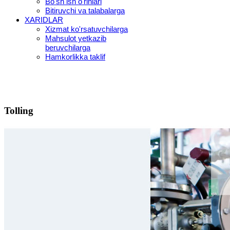
Bo'sh ish o'rinlari
Bitiruvchi va talabalarga
XARIDLAR
Xizmat ko'rsatuvchilarga
Mahsulot yetkazib
beruvchilarga
Hamkorlikka taklif
Tolling