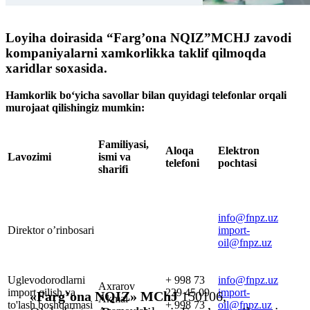
Loyiha doirasida “Farg’ona NQIZ”MCHJ zavodi
kompaniyalarni xamkorlikka taklif qilmoqda
xaridlar soxasida.
Hamkorlik boʻyicha savollar bilan quyidagi telefonlar orqali
murojaat qilishingiz mumkin:
Familiyasi,
Aloqa
Elektron
Lavozimi
ismi va
telefoni
pochtasi
sharifi
info@fnpz.uz
Direktor o’rinbosari
import-
oil@fnpz.uz
Uglevodorodlarni
+ 998 73
info@fnpz.uz
Аxrarov
import qilish va
229 45 09
import-
«Farg’ona NQIZ» MChJ
150106,
Аkmal
to'lash boshqarmasi
+ 998 73
oil@fnpz.uz