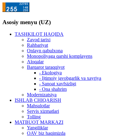
Asosiy menyu (UZ)
TASHKILOT HAQIDA
Zavod tarixi
Rahbariyat
Onlayn qabulxona
Monopoliyaga qarshi komplayens
Aloqalar
Barqaror taraqqiyot
- Ekologiya
- Ijtimoiy javobgarlik va xayriya
- Sanoat xavfsizligi
- Ona shahrim
Modernizatsiya
ISHLAB CHIQARISH
Mahsulotlar
Servis xizmatlari
Tolling
MATBUOT MARKAZI
Yangiliklar
OAV biz haqimizda