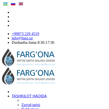
+99873 229 4519
info@fnpz.uz
Dushanba-Juma 8:30-17:30
TASHKILOT HAQIDA
Zavod tarixi