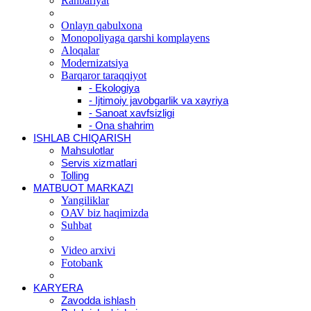
Rahbariyat
Onlayn qabulxona
Monopoliyaga qarshi komplayens
Aloqalar
Modernizatsiya
Barqaror taraqqiyot
- Ekologiya
- Ijtimoiy javobgarlik va xayriya
- Sanoat xavfsizligi
- Ona shahrim
ISHLAB CHIQARISH
Mahsulotlar
Servis xizmatlari
Tolling
MATBUOT MARKAZI
Yangiliklar
OAV biz haqimizda
Suhbat
Video arxivi
Fotobank
KARYERA
Zavodda ishlash