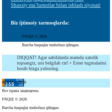
Shaxsiy ma’lumotlar bilan ishlash siyosati
Biz ijtimoiy tarmoqlarda:
FNQIZ © 2026
Barcha huquqlar muhofaza qilingan.
DIQQAT! Agar sahifalarda matnda xatolik
topsangiz, uni belgilab ctrl + Enter tugmalarini
bosib bizga yuboring.
ФНПЗ © 2026
Все права защищены.
FNQIZ © 2026
Barcha huquqlar muhofaza qilingan.