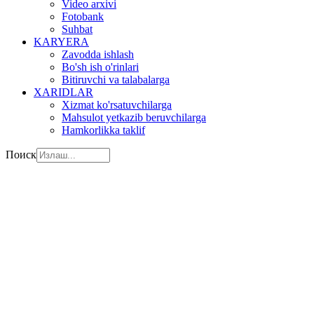
Video arxivi
Fotobank
Suhbat
KARYERA
Zavodda ishlash
Bo'sh ish o'rinlari
Bitiruvchi va talabalarga
XARIDLAR
Xizmat ko'rsatuvchilarga
Mahsulot yetkazib beruvchilarga
Hamkorlikka taklif
Поиск