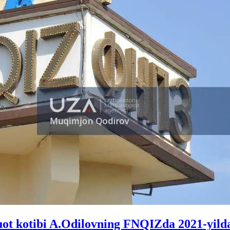
uot kotibi A.Odilovning FNQIZda 2021-yilda