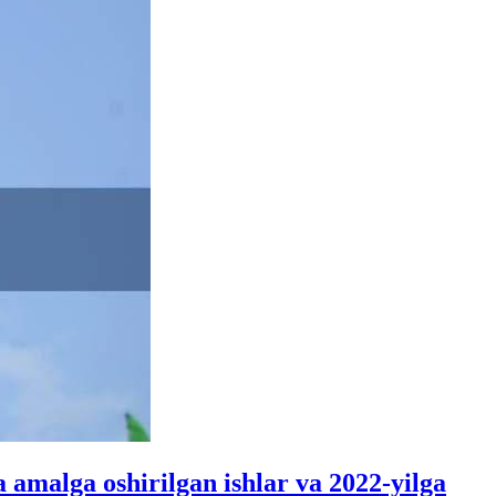
 amalga oshirilgan ishlar va 2022-yilga