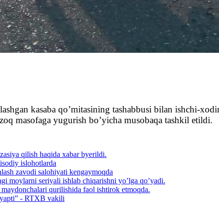
rlashgan kasaba qoʼmitasining tashabbusi bilan ishchi-xodi
 uzoq masofaga yugurish boʼyicha musobaqa tashkil etildi.
asiya qilish haqida xabar byerildi.
isodiy islohotlarda
shlash zavodi salohiyati kengaymoqda
gi moylarni seriyali ishlab chiqarishni yoʼlga qoʼyadi.
aydonchalari qurilishida faol ishtirok etmoqda.
ayapti” - RTXB vakili