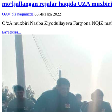
mo‘ljallangan rejalar haqida UZA muxbiri
OAV biz haqimizda
06 Январь 2022
O‘zA muxbiri Nasiba Ziyodullayeva Farg‘ona NQIZ matbuo
Батафсил...