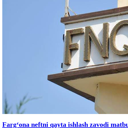
Farg‘ona neftni qayta ishlash zavodi matb