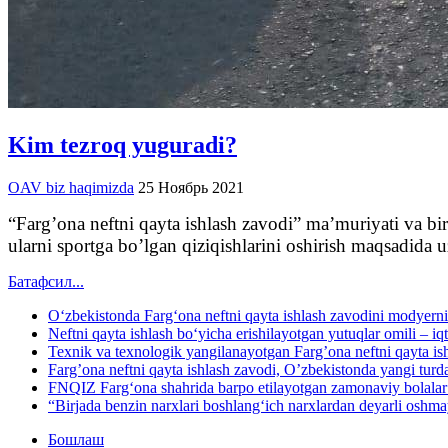
Kim tezroq yuguradi?
OAV biz haqimizda
25 Ноябрь 2021
“Fargʼona neftni qayta ishlash zavodi” maʼmuriyati va bi
ularni sportga boʼlgan qiziqishlarini oshirish maqsadida
Батафсил...
O‘zbekistonda Farg‘ona neftni qayta ishlash zavodini modyerniz
Neftni qayta ishlash bo‘yicha erishilayotgan yutuqlar omili – iqt
Texnik va texnologik yangilanayotgan Fargʼona neftni qayta i
Fargʼona neftni qayta ishlash zavodi, Oʼzbekistonda yangi turda
FNQIZ Farg‘ona shahrida barpo etilayotgan zamonaviy bolalar m
“Birjada benzin narxlari boshlang‘ich narxlardan deyarli oshm
Бошлаш