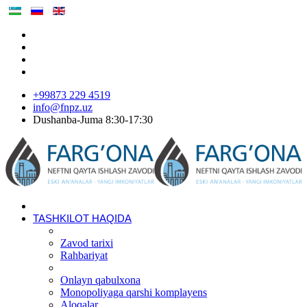
+99873 229 4519
info@fnpz.uz
Dushanba-Juma 8:30-17:30
TASHKILOT HAQIDA
Zavod tarixi
Rahbariyat
Onlayn qabulxona
Monopoliyaga qarshi komplayens
Aloqalar