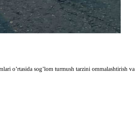
mlari oʼrtasida sogʼlom turmush tarzini ommalashtirish va