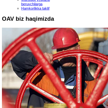
beruvchilarga
Hamkorlikka taklif
OAV biz haqimizda