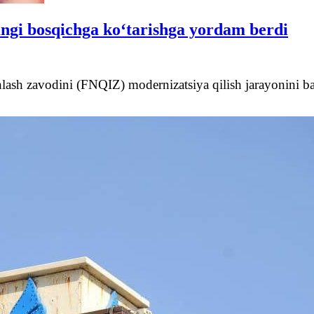
angi bosqichga ko‘tarishga yordam berdi
shlash zavodini (FNQIZ) modernizatsiya qilish jarayonini b