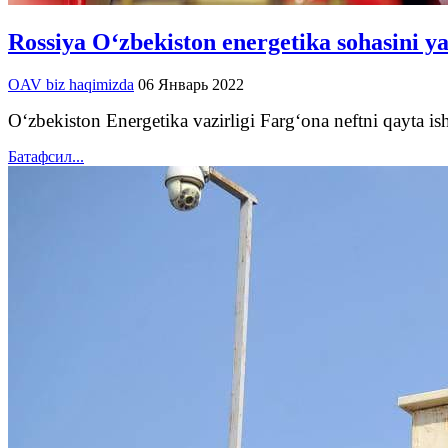
Rossiya O‘zbekiston energetika sohasini y
OAV biz haqimizda
06 Январь 2022
O‘zbekiston Energetika vazirligi Farg‘ona neftni qayta i
Батафсил...