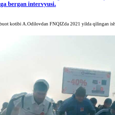
ga bergan intervyusi.
t kotibi A.Odilovdan FNQIZda 2021 yilda qilingan ishlar