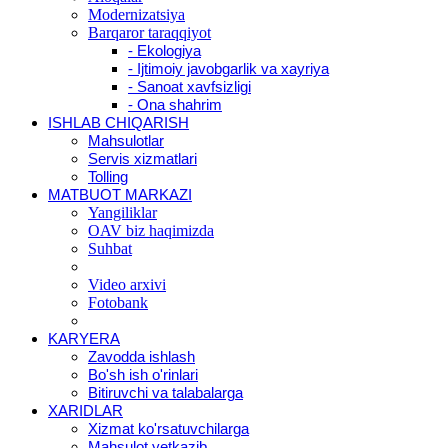
Modernizatsiya
Barqaror taraqqiyot
- Ekologiya
- Ijtimoiy javobgarlik va xayriya
- Sanoat xavfsizligi
- Ona shahrim
ISHLAB CHIQARISH
Mahsulotlar
Servis xizmatlari
Tolling
MATBUOT MARKAZI
Yangiliklar
OAV biz haqimizda
Suhbat
Video arxivi
Fotobank
KARYERA
Zavodda ishlash
Bo'sh ish o'rinlari
Bitiruvchi va talabalarga
XARIDLAR
Xizmat ko'rsatuvchilarga
Mahsulot yetkazib