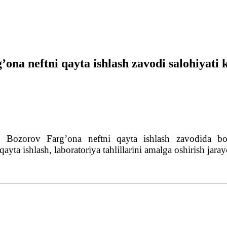
ʼona neftni qayta ishlash zavodi salohiyat
zorov Fargʼona neftni qayta ishlash zavodida boʼli
ayta ishlash, laboratoriya tahlillarini amalga oshirish jaray