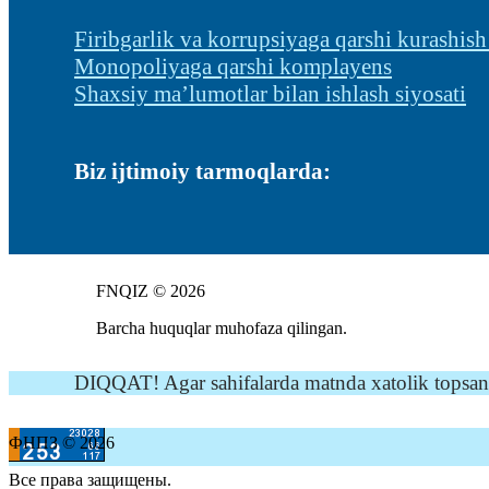
Firibgarlik va korrupsiyaga qarshi kurashish
Monopoliyaga qarshi komplayens
Shaxsiy ma’lumotlar bilan ishlash siyosati
Biz ijtimoiy tarmoqlarda:
FNQIZ © 2026
Barcha huquqlar muhofaza qilingan.
DIQQAT! Agar sahifalarda matnda xatolik topsangi
ФНПЗ © 2026
Все права защищены.