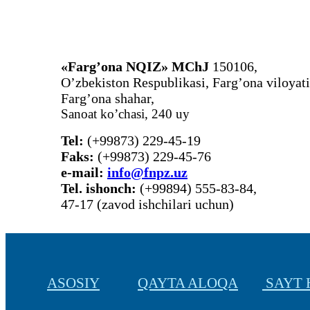
«Farg’ona NQIZ» MChJ
150106,
O’zbekiston Respublikasi, Farg’ona viloyati
Farg’ona shahar,
Sanoat ko’chasi, 240 uy
Tel:
(+99873) 229-45-19
Faks:
(+99873) 229-45-76
е-mail:
info@fnpz.uz
Tel. ishonch:
(+99894) 555-83-84,
47-17 (zavod ishchilari uchun)
ASOSIY
QAYTA ALOQA
SAYT 