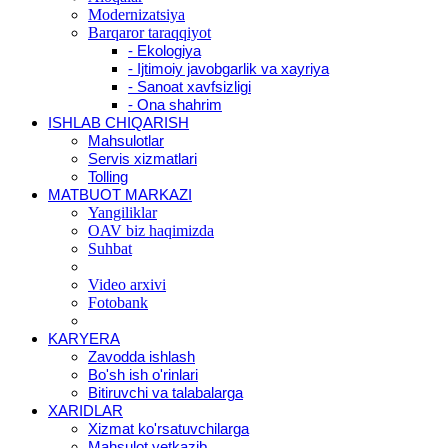
Modernizatsiya
Barqaror taraqqiyot
- Ekologiya
- Ijtimoiy javobgarlik va xayriya
- Sanoat xavfsizligi
- Ona shahrim
ISHLAB CHIQARISH
Mahsulotlar
Servis xizmatlari
Tolling
MATBUOT MARKAZI
Yangiliklar
OAV biz haqimizda
Suhbat
Video arxivi
Fotobank
KARYERA
Zavodda ishlash
Bo'sh ish o'rinlari
Bitiruvchi va talabalarga
XARIDLAR
Xizmat ko'rsatuvchilarga
Mahsulot yetkazib