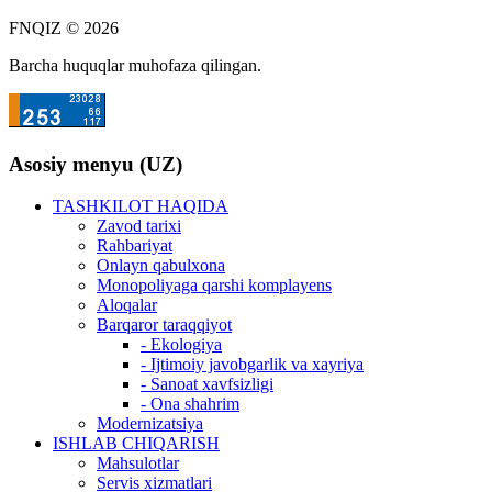
FNQIZ © 2026
Barcha huquqlar muhofaza qilingan.
Asosiy menyu (UZ)
TASHKILOT HAQIDA
Zavod tarixi
Rahbariyat
Onlayn qabulxona
Monopoliyaga qarshi komplayens
Aloqalar
Barqaror taraqqiyot
- Ekologiya
- Ijtimoiy javobgarlik va xayriya
- Sanoat xavfsizligi
- Ona shahrim
Modernizatsiya
ISHLAB CHIQARISH
Mahsulotlar
Servis xizmatlari