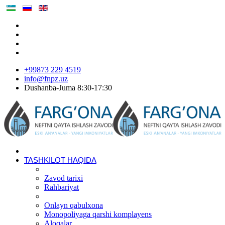
+99873 229 4519
info@fnpz.uz
Dushanba-Juma 8:30-17:30
TASHKILOT HAQIDA
Zavod tarixi
Rahbariyat
Onlayn qabulxona
Monopoliyaga qarshi komplayens
Aloqalar