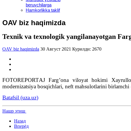
beruvchilarga
Hamkorlikka taklif
OAV biz haqimizda
Texnik va texnologik yangilanayotgan Farg
OAV biz haqimizda
30 Август 2021
Курилди: 2670
FOTOREPORTАJ Fargʼona viloyat hokimi Xayrullo Bo
modernizatsiya bosqichlari, neft mahsulotlarini birlamchi q
Batafsil (uza.uz)
Нашр этиш
Назад
Вперёд