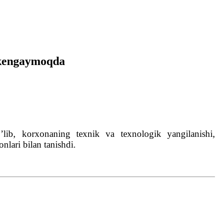
i kengaymoqda
b, korxonaning texnik va texnologik yangilanishi,
onlari bilan tanishdi.