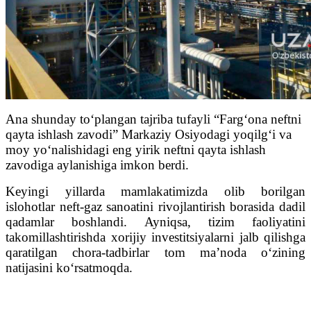
Ana shunday to‘plangan tajriba tufayli “Farg‘ona neftni
qayta ishlash zavodi” Markaziy Osiyodagi yoqilg‘i va
moy yo‘nalishidagi eng yirik neftni qayta ishlash
zavodiga aylanishiga imkon berdi.
Keyingi yillarda mamlakatimizda olib borilgan
islohotlar neft-gaz sanoatini rivojlantirish borasida dadil
qadamlar boshlandi. Ayniqsa, tizim faoliyatini
takomillashtirishda xorijiy investitsiyalarni jalb qilishga
qaratilgan chora-tadbirlar tom ma’noda o‘zining
natijasini ko‘rsatmoqda.