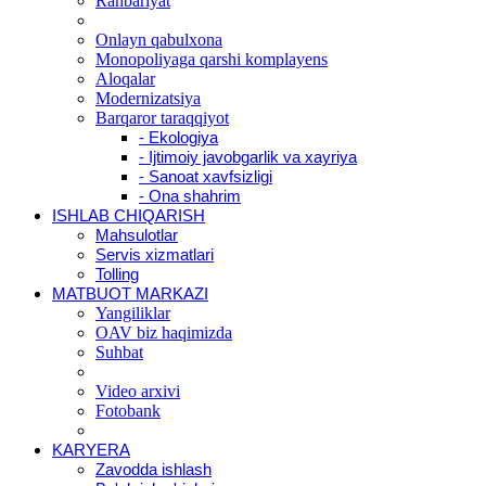
Rahbariyat
Onlayn qabulxona
Monopoliyaga qarshi komplayens
Aloqalar
Modernizatsiya
Barqaror taraqqiyot
- Ekologiya
- Ijtimoiy javobgarlik va xayriya
- Sanoat xavfsizligi
- Ona shahrim
ISHLAB CHIQARISH
Mahsulotlar
Servis xizmatlari
Tolling
MATBUOT MARKAZI
Yangiliklar
OAV biz haqimizda
Suhbat
Video arxivi
Fotobank
KARYERA
Zavodda ishlash