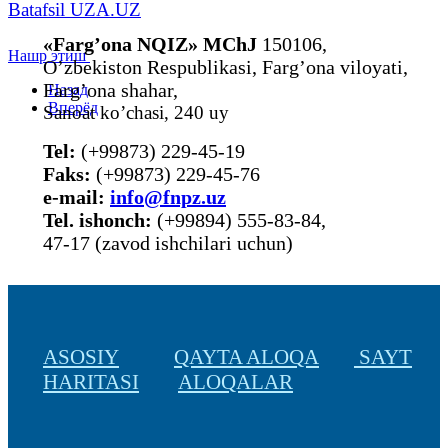
Batafsil UZA.UZ
«Farg’ona NQIZ» MChJ
150106,
Нашр этиш
O’zbekiston Respublikasi, Farg’ona viloyati,
Farg’ona shahar,
Назад
Вперёд
Sanoat ko’chasi, 240 uy
Tel:
(+99873) 229-45-19
Faks:
(+99873) 229-45-76
е-mail:
info@fnpz.uz
Tel. ishonch:
(+99894) 555-83-84,
47-17 (zavod ishchilari uchun)
ASOSIY
QAYTA ALOQA
SAYT
HARITASI
ALOQALAR