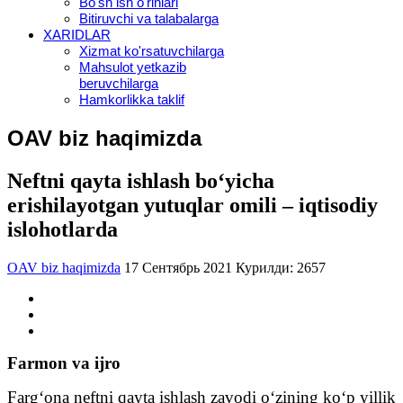
Bo'sh ish o'rinlari
Bitiruvchi va talabalarga
XARIDLAR
Xizmat ko'rsatuvchilarga
Mahsulot yetkazib
beruvchilarga
Hamkorlikka taklif
OAV biz haqimizda
Neftni qayta ishlash bo‘yicha
erishilayotgan yutuqlar omili – iqtisodiy
islohotlarda
OAV biz haqimizda
17 Сентябрь 2021
Курилди: 2657
Farmon va ijro
Farg‘ona neftni qayta ishlash zavodi o‘zining ko‘p yillik