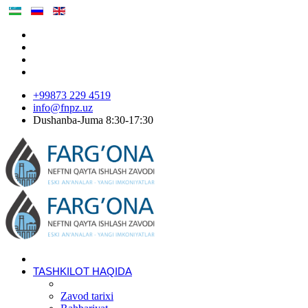
+99873 229 4519
info@fnpz.uz
Dushanba-Juma 8:30-17:30
TASHKILOT HAQIDA
Zavod tarixi