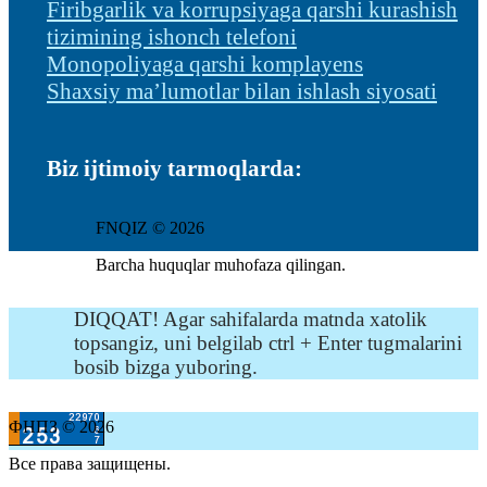
Firibgarlik va korrupsiyaga qarshi kurashish
tizimining ishonch telefoni
Monopoliyaga qarshi komplayens
Shaxsiy ma’lumotlar bilan ishlash siyosati
Biz ijtimoiy tarmoqlarda:
FNQIZ © 2026
Barcha huquqlar muhofaza qilingan.
DIQQAT! Agar sahifalarda matnda xatolik
topsangiz, uni belgilab ctrl + Enter tugmalarini
bosib bizga yuboring.
ФНПЗ © 2026
Все права защищены.