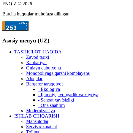
FNQIZ © 2026
Barcha huquqlar muhofaza qilingan.
Asosiy menyu (UZ)
TASHKILOT HAQIDA
Zavod tarixi
Rahbariyat
Onlayn qabulxona
Monopoliyaga qarshi komplayens
Aloqalar
Barqaror taraqqiyot
- Ekologiya
- Ijtimoiy javobgarlik va xayriya
- Sanoat xavfsizligi
- Ona shahrim
Modernizatsiya
ISHLAB CHIQARISH
Mahsulotlar
Servis xizmatlari
Tolling