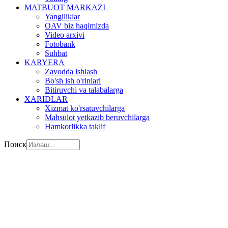
MATBUOT MARKAZI
Yangiliklar
OAV biz haqimizda
Video arxivi
Fotobank
Suhbat
KARYERA
Zavodda ishlash
Bo'sh ish o'rinlari
Bitiruvchi va talabalarga
XARIDLAR
Xizmat ko'rsatuvchilarga
Mahsulot yetkazib beruvchilarga
Hamkorlikka taklif
Поиск