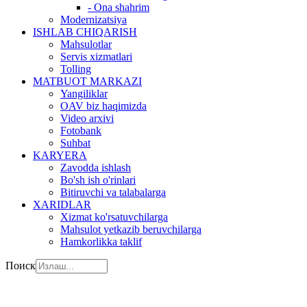
- Ona shahrim
Modernizatsiya
ISHLAB CHIQARISH
Mahsulotlar
Servis xizmatlari
Tolling
MATBUOT MARKAZI
Yangiliklar
OAV biz haqimizda
Video arxivi
Fotobank
Suhbat
KARYERA
Zavodda ishlash
Bo'sh ish o'rinlari
Bitiruvchi va talabalarga
XARIDLAR
Xizmat ko'rsatuvchilarga
Mahsulot yetkazib beruvchilarga
Hamkorlikka taklif
Поиск