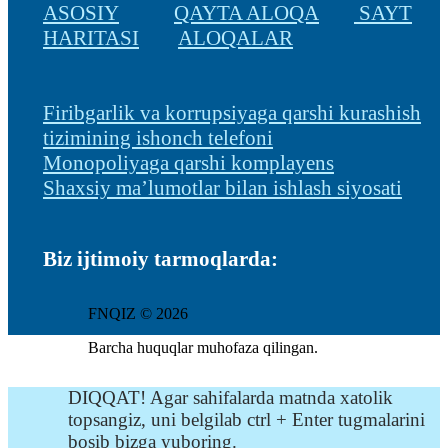
ASOSIY
QAYTA ALOQA
SAYT
HARITASI
ALOQALAR
Firibgarlik va korrupsiyaga qarshi kurashish
tizimining ishonch telefoni
Monopoliyaga qarshi komplayens
Shaxsiy ma’lumotlar bilan ishlash siyosati
Biz ijtimoiy tarmoqlarda:
FNQIZ © 2026
Barcha huquqlar muhofaza qilingan.
DIQQAT! Agar sahifalarda matnda xatolik
topsangiz, uni belgilab ctrl + Enter tugmalarini
bosib bizga yuboring.