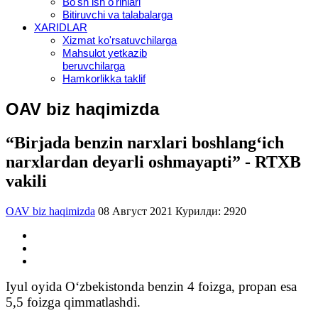
Bo'sh ish o'rinlari
Bitiruvchi va talabalarga
XARIDLAR
Xizmat ko'rsatuvchilarga
Mahsulot yetkazib
beruvchilarga
Hamkorlikka taklif
OAV biz haqimizda
“Birjada benzin narxlari boshlang‘ich
narxlardan deyarli oshmayapti” - RTXB
vakili
OAV biz haqimizda
08 Август 2021
Курилди: 2920
Iyul oyida O‘zbekistonda benzin 4 foizga, propan esa
5,5 foizga qimmatlashdi.