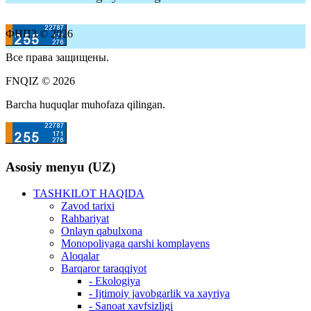
ФНПЗ © 2026
Все права защищены.
FNQIZ © 2026
Barcha huquqlar muhofaza qilingan.
Asosiy menyu (UZ)
TASHKILOT HAQIDA
Zavod tarixi
Rahbariyat
Onlayn qabulxona
Monopoliyaga qarshi komplayens
Aloqalar
Barqaror taraqqiyot
- Ekologiya
- Ijtimoiy javobgarlik va xayriya
- Sanoat xavfsizligi