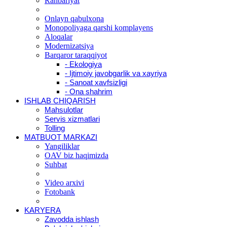
Rahbariyat
Onlayn qabulxona
Monopoliyaga qarshi komplayens
Aloqalar
Modernizatsiya
Barqaror taraqqiyot
- Ekologiya
- Ijtimoiy javobgarlik va xayriya
- Sanoat xavfsizligi
- Ona shahrim
ISHLAB CHIQARISH
Mahsulotlar
Servis xizmatlari
Tolling
MATBUOT MARKAZI
Yangiliklar
OAV biz haqimizda
Suhbat
Video arxivi
Fotobank
KARYERA
Zavodda ishlash