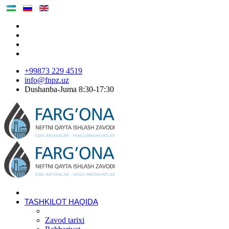
+99873 229 4519
info@fnpz.uz
Dushanba-Juma 8:30-17:30
TASHKILOT HAQIDA
Zavod tarixi