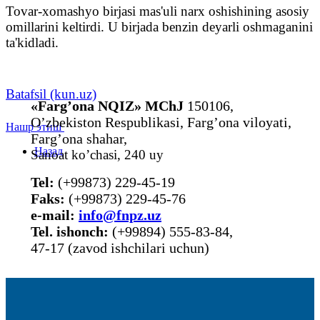
Tovar-xomashyo birjasi mas'uli narx oshishining asosiy
omillarini keltirdi. U birjada benzin deyarli oshmaganini
ta'kidladi.
Batafsil (kun.uz)
«Farg’ona NQIZ» MChJ
150106,
O’zbekiston Respublikasi, Farg’ona viloyati,
Нашр этиш
Farg’ona shahar,
Назад
Sanoat ko’chasi, 240 uy
Tel:
(+99873) 229-45-19
Faks:
(+99873) 229-45-76
е-mail:
info@fnpz.uz
Tel. ishonch:
(+99894) 555-83-84,
47-17 (zavod ishchilari uchun)