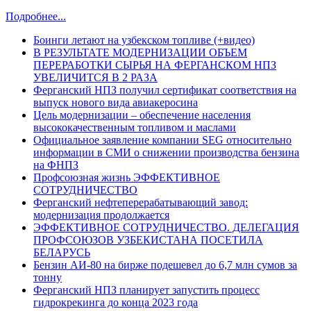
Подробнее...
Боинги летают на узбекском топливе (+видео)
В РЕЗУЛЬТАТЕ МОДЕРНИЗАЦИИ ОБЪЕМ
ПЕРЕРАБОТКИ СЫРЬЯ НА ФЕРГАНСКОМ НПЗ
УВЕЛИЧИТСЯ В 2 РАЗА
Ферганский НПЗ получил сертификат соответствия на
выпуск нового вида авиакеросина
Цель модернизации – обеспечение населения
высококачественным топливом и маслами
Официальное заявление компании SEG относительно
информации в СМИ о снижении производства бензина
на ФНПЗ
Профсоюзная жизнь ЭФФЕКТИВНОЕ
СОТРУДНИЧЕСТВО
Ферганский нефтеперерабатывающий завод:
модернизация продолжается
ЭФФЕКТИВНОЕ СОТРУДНИЧЕСТВО. ДЕЛЕГАЦИЯ
ПРОФСОЮЗОВ УЗБЕКИСТАНА ПОСЕТИЛА
БЕЛАРУСЬ
Бензин АИ-80 на бирже подешевел до 6,7 млн сумов за
тонну
Ферганский НПЗ планирует запустить процесс
гидрокрекинга до конца 2023 года