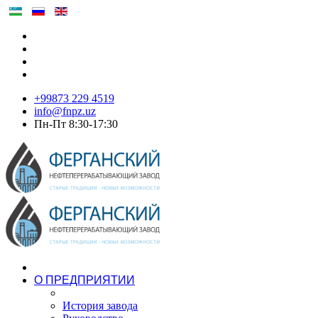
+99873 229 4519
info@fnpz.uz
Пн-Пт 8:30-17:30
О ПРЕДПРИЯТИИ
История завода