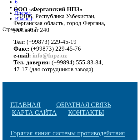
6
7
ООО «Ферганский НПЗ»
Вперед
150106, Республика Узбекистан,
В конец
Ферганская область, город Фергана,
Страница 1 из 7
ул.Саноат 240
Тел:
(+99873) 229-45-19
Факс:
(+99873) 229-45-76
е-mail:
info@fnpz.uz
Тел. доверия:
(+99894) 555-83-84,
47-17 (для сотрудников завода)
ГЛАВНАЯ
ОБРАТНАЯ СВЯЗЬ
КАРТА САЙТА
КОНТАКТЫ
Горячая линия системы противодействия