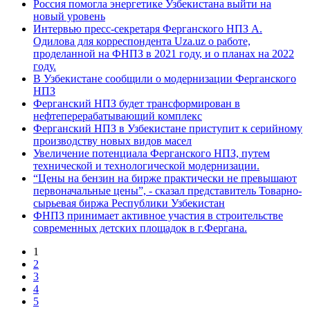
Россия помогла энергетике Узбекистана выйти на
новый уровень
Интервью пресс-секретаря Ферганского НПЗ А.
Одилова для корреспондента Uza.uz о работе,
проделанной на ФНПЗ в 2021 году, и о планах на 2022
году.
В Узбекистане сообщили о модернизации Ферганского
НПЗ
Ферганский НПЗ будет трансформирован в
нефтеперерабатывающий комплекс
Ферганский НПЗ в Узбекистане приступит к серийному
производству новых видов масел
Увеличение потенциала Ферганского НПЗ, путем
технической и технологической модернизации.
“Цены на бензин на бирже практически не превышают
первоначальные цены”, - сказал представитель Товарно-
сырьевая биржа Республики Узбекистан
ФНПЗ принимает активное участия в строительстве
современных детских площадок в г.Фергана.
1
2
3
4
5