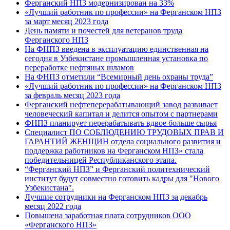
Ферганский НПЗ модернизирован на 33%
«Лучший работник по профессии» на Ферганском НПЗ
за март месяц 2023 года
День памяти и почестей для ветеранов труда
Ферганского НПЗ
На ФНПЗ введена в эксплуатацию единственная на
сегодня в Узбекистане промышленная установка по
переработке нефтяных шламов
На ФНПЗ отметили “Всемирный день охраны труда”
«Лучший работник по профессии» на Ферганском НПЗ
за февраль месяц 2023 года
Ферганский нефтеперерабатывающий завод развивает
человеческий капитал и делится опытом с партнерами
ФНПЗ планирует перерабатывать вдвое больше сырья
Специалист ПО СОБЛЮДЕНИЮ ТРУДОВЫХ ПРАВ И
ГАРАНТИЙ ЖЕНЩИН отдела социального развития и
поддержка работников на Ферганском НПЗ» стала
победительницей Республиканского этапа.
“Ферганский НПЗ” и Ферганский политехнический
институт будут совместно готовить кадры для "Нового
Узбекистана".
Лучшие сотрудники на Ферганском НПЗ за декабрь
месяц 2022 года
Повышена заработная плата сотрудников ООО
«Ферганского НПЗ»