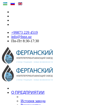
+99873 229 4519
info@fnpz.uz
Пн-Пт 8:30-17:30
О ПРЕДПРИЯТИИ
История завода