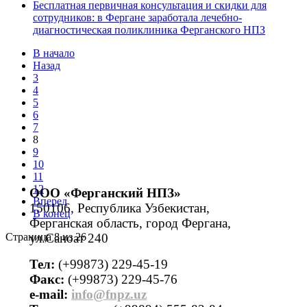
Бесплатная первичная консультация и скидки для
сотрудников: в Фергане заработала лечебно-
диагностическая поликлиника Ферганского НПЗ
В начало
Назад
3
4
5
6
7
8
9
10
11
12
ООО «Ферганский НПЗ»
Вперед
150106, Республика Узбекистан,
В конец
Ферганская область, город Фергана,
Страница 8 из 26
ул.Саноат 240
Тел:
(+99873) 229-45-19
Факс:
(+99873) 229-45-76
е-mail:
info@fnpz.uz