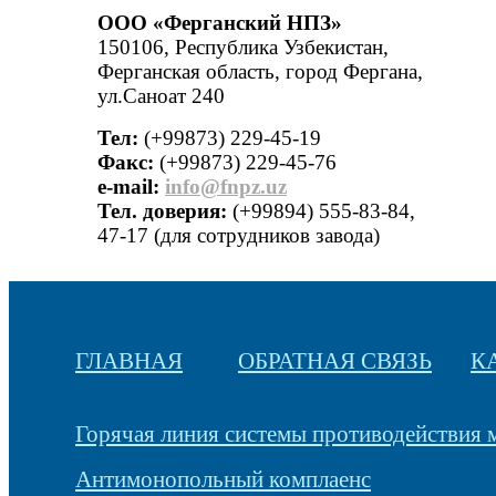
ООО «Ферганский НПЗ»
150106, Республика Узбекистан,
Ферганская область, город Фергана,
ул.Саноат 240
Тел:
(+99873) 229-45-19
Факс:
(+99873) 229-45-76
е-mail:
info@fnpz.uz
Тел. доверия:
(+99894) 555-83-84,
47-17 (для сотрудников завода)
ГЛАВНАЯ
ОБРАТНАЯ СВЯЗЬ
К
Горячая линия системы противодействия
Антимонопольный комплаенс