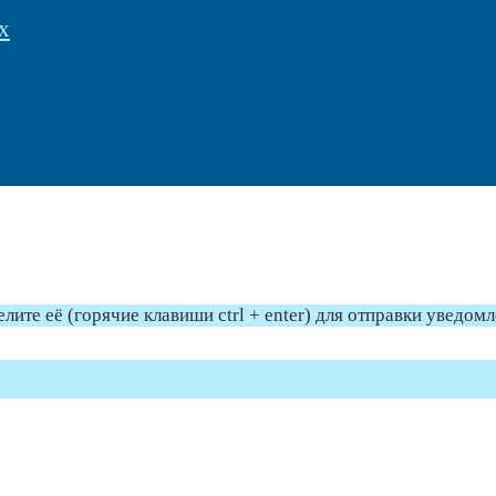
х
те её (горячие клавиши ctrl + enter) для отправки уведом