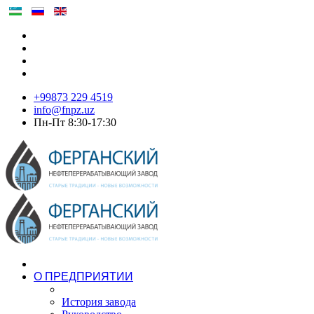
+99873 229 4519
info@fnpz.uz
Пн-Пт 8:30-17:30
О ПРЕДПРИЯТИИ
История завода