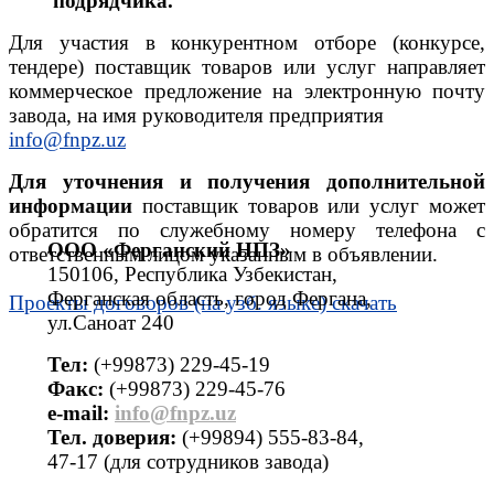
подрядчика.
Для участия в конкурентном отборе (конкурсе,
тендере) поставщик товаров или услуг направляет
коммерческое предложение на электронную почту
завода, на имя руководителя предприятия
info@fnpz.uz
Для уточнения и получения дополнительной
информации
поставщик товаров или услуг может
обратится по служебному номеру телефона с
ООО «Ферганский НПЗ»
ответственным лицом указанным в объявлении.
150106, Республика Узбекистан,
Ферганская область, город Фергана,
Проекты договоров (на узб. языке) скачать
ул.Саноат 240
Тел:
(+99873) 229-45-19
Факс:
(+99873) 229-45-76
е-mail:
info@fnpz.uz
Тел. доверия:
(+99894) 555-83-84,
47-17 (для сотрудников завода)