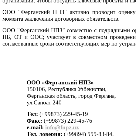
организаций, чтобы обсудить ключевые проекты и на
ООО "Ферганский НПЗ" активно проводит оценку 
момента заключения договорных обязательств.
ООО "Ферганский НПЗ" совместно с подрядными орг
ПБ, ОТ и ООС; участвует в совместном проведени
согласованные сроки соответствующих мер по устран
ООО «Ферганский НПЗ»
150106, Республика Узбекистан,
Ферганская область, город Фергана,
ул.Саноат 240
Тел:
(+99873) 229-45-19
Факс:
(+99873) 229-45-76
е-mail:
info@fnpz.uz
Тел. доверия:
(+99894) 555-83-84,