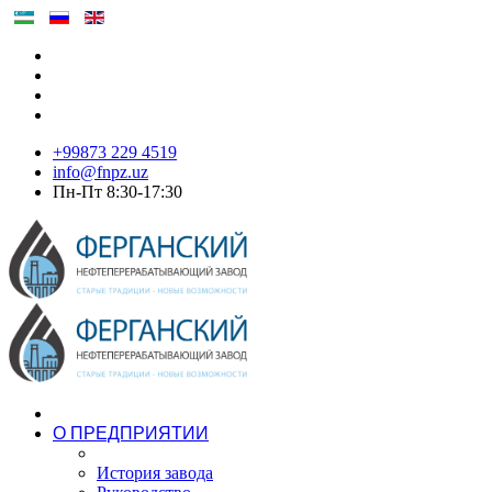
+99873 229 4519
info@fnpz.uz
Пн-Пт 8:30-17:30
О ПРЕДПРИЯТИИ
История завода