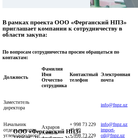
В рамках проекта ООО «Ферганский НПЗ»
приглашает компании к сотрудничеству в
области закупа:
По вопросам сотрудничества просим обращаться по
контактам:
Фамилия
Имя
Контактный
Электронная
Должность
Отчество
телефон
почта
сотрудника
Заместитель
info@fnpz.uz
директора
Начальник
+ 998 73 229
info@fnpz.uz
Ахраров
отдела импорта
45 09
import-
ООО «Ферганский НПЗ»
Акмаль
углеводородного
+ 998 73 229
oil@fnpz.uz