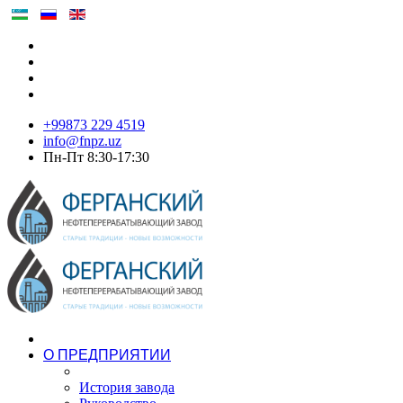
+99873 229 4519
info@fnpz.uz
Пн-Пт 8:30-17:30
О ПРЕДПРИЯТИИ
История завода