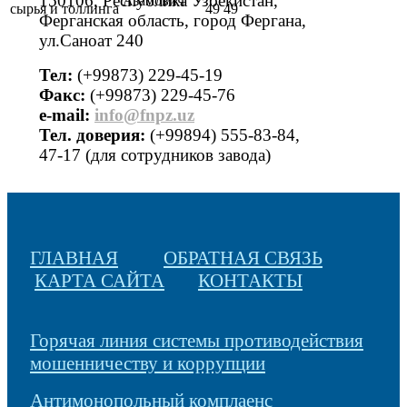
150106, Республика Узбекистан,
Азамович
сырья и толлинга
49 49
Ферганская область, город Фергана,
ул.Саноат 240
Тел:
(+99873) 229-45-19
Факс:
(+99873) 229-45-76
е-mail:
info@fnpz.uz
Тел. доверия:
(+99894) 555-83-84,
47-17 (для сотрудников завода)
ГЛАВНАЯ
ОБРАТНАЯ СВЯЗЬ
КАРТА САЙТА
КОНТАКТЫ
Горячая линия системы противодействия
мошенничеству и коррупции
Антимонопольный комплаенс