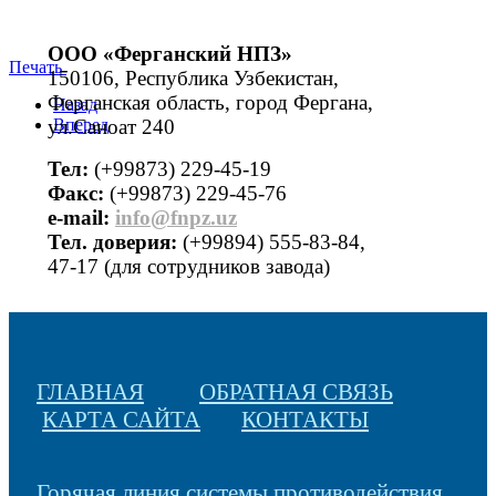
ООО «Ферганский НПЗ»
Печать
150106, Республика Узбекистан,
Ферганская область, город Фергана,
Назад
ул.Саноат 240
Вперед
Тел:
(+99873) 229-45-19
Факс:
(+99873) 229-45-76
е-mail:
info@fnpz.uz
Тел. доверия:
(+99894) 555-83-84,
47-17 (для сотрудников завода)
ГЛАВНАЯ
ОБРАТНАЯ СВЯЗЬ
КАРТА САЙТА
КОНТАКТЫ
Горячая линия системы противодействия