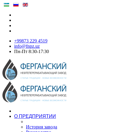
+99873 229 4519
info@fnpz.uz
Пн-Пт 8:30-17:30
О ПРЕДПРИЯТИИ
История завода