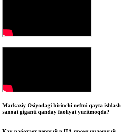
Markaziy Osiyodagi birinchi neftni qayta ishlash
sanoat giganti qanday faoliyat yuritmoqda?
------
Как работает первый в ЦА промышленный