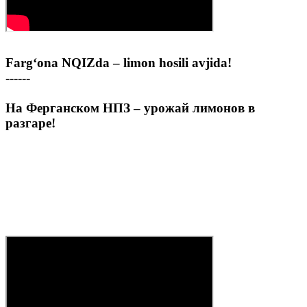
Farg‘ona NQIZda – limon hosili avjida!
------
На Ферганском НПЗ – урожай лимонов в
разгаре!