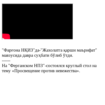
"Фарғона НҚИЗ"да-"Жахолатга қарши маърифат"
мавзусида давра суҳбати бўлиб ўтди.
------
На "Ферганском НПЗ"-состоялся круглый стол на
тему «Просвещение против невежества».