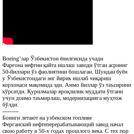
Boeing’лар Ўзбекистон ёнилғисида учади
Фарғона нефтни қайта ишлаш заводи ўтган асрнинг
50-йиллари ўз фаолиятини бошлаган. Шундан буён
у Ўзбекистондаги энг йирик ишлаб чиқариш
корхонаси мақомида эди. Аммо йиллар ўз таъсирини
кўрсатди. Қурилмалар яроқлилик муддати ўтгани
учун доимо таъмирлаш, модернизацияга муҳтож
бўлди.
---------
Боинги летают на узбекском топливе
Ферганский нефтеперерабатывающий завод начал
свою работу в 50-х годах прошлого века. С тех пор