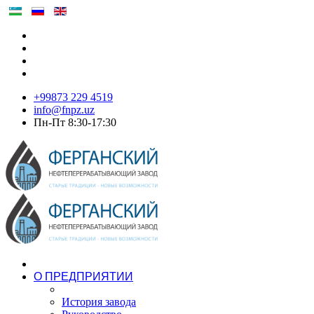
+99873 229 4519
info@fnpz.uz
Пн-Пт 8:30-17:30
О ПРЕДПРИЯТИИ
История завода