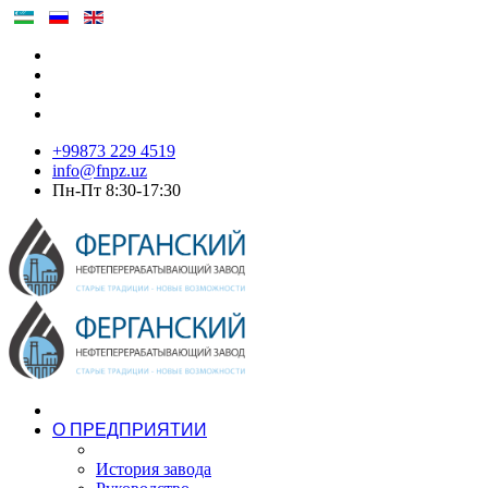
+99873 229 4519
info@fnpz.uz
Пн-Пт 8:30-17:30
О ПРЕДПРИЯТИИ
История завода