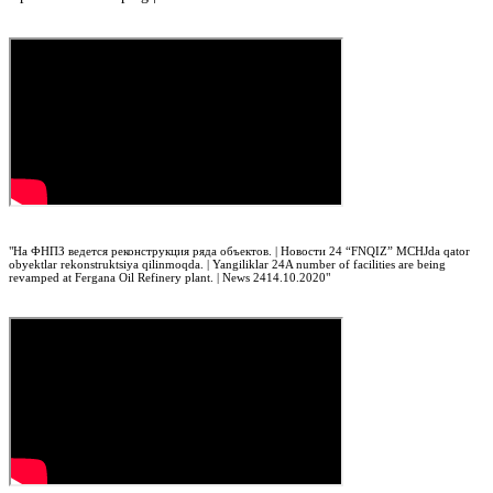
"
На ФНПЗ ведется реконструкция ряда объектов. | Новости 24
“FNQIZ” MCHJda qator
obyektlar rekonstruktsiya qilinmoqda. | Yangiliklar 24
A number of facilities are being
revamped at Fergana Oil Refinery plant. | News 24
14.10.2020"