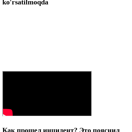
ko'rsatilmoqda
Как прошел инцидент? Это пояснил