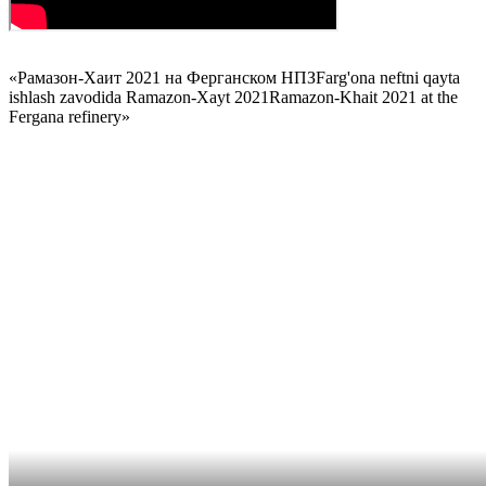
«
Рамазон-Хаит 2021 на Ферганском НПЗ
Farg'ona neftni qayta
ishlash zavodida Ramazon-Xayt 2021
Ramazon-Khait 2021 at the
Fergana refinery
»