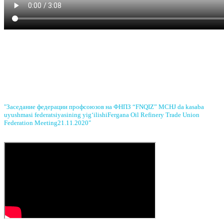
"
Заседание федерации профсоюзов на ФНПЗ
“FNQIZ” MCHJ da kasaba
uyushmasi federatsiyasining yig‘ilishi
Fergana Oil Refinery Trade Union
Federation Meeting
21.11.2020"