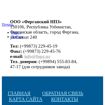
ООО «Ферганский НПЗ»
Печать
150106, Республика Узбекистан,
Ферганская область, город Фергана,
Назад
ул.Саноат 240
Вперед
Тел:
(+99873) 229-45-19
Факс:
(+99873) 229-45-76
е-mail:
info@fnpz.uz
Тел. доверия:
(+99894) 555-83-84,
47-17 (для сотрудников завода)
ГЛАВНАЯ
ОБРАТНАЯ СВЯЗЬ
КАРТА САЙТА
КОНТАКТЫ