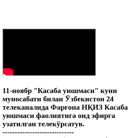
11-ноябр "Касаба уюшмаси" куни
муносабати билан Ўзбекистон 24
телеканалида Фарғона НҚИЗ Касаба
уюшмаси фаолиятига оид эфирга
узатилган телекўрсатув.
-----------------------------