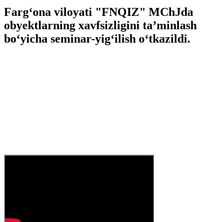
Farg‘ona viloyati "FNQIZ" MChJda
obyektlarning xavfsizligini ta’minlash
bo‘yicha seminar-yig‘ilish o‘tkazildi.