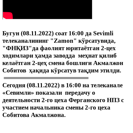
Бугун (08.11.2022) соат 16:00 да Sevimli
телеканалининг "Zamon" кўрсатувида,
"ФНҚИЗ"да фаолият юритаётган 2-цех
ходимлари ҳамда заводда меҳнат қилиб
келаётган 2-цеҳ смена бошлиғи Акмалжон
Собитов ҳақида кўрсатув тақдим этилди.
═══════════════════
Сегодня (08.11.2022) в 16:00 на телеканале
«Севимли» показали передачу о
деятельности 2-го цеха Ферганского НПЗ с
участием начальника смены 2-го цеха
Собитова Акмалжона.