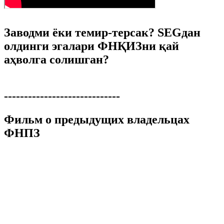
Заводми ёки темир-терсак? SEGдан
олдинги эгалари ФНҚИЗни қай
аҳволга солишган?
-----------------------------
Фильм о предыдущих владельцах
ФНПЗ