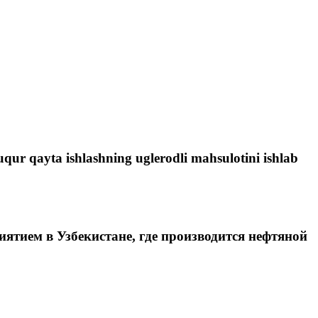
uqur qayta ishlashning uglerodli mahsulotini ishlab
ятием в Узбекистане, где производится нефтяной