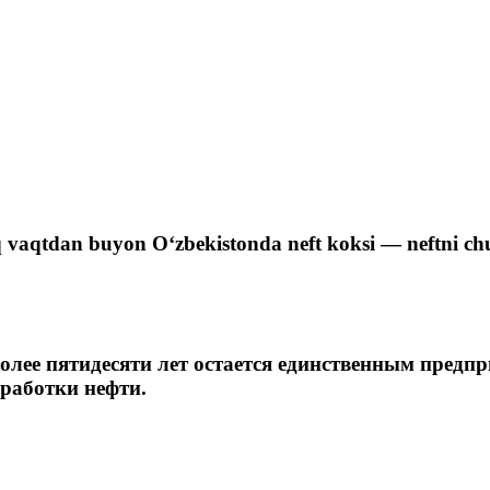
tiq vaqtdan buyon O‘zbekistonda neft koksi — neftni ch
ее пятидесяти лет остается единственным предпри
еработки нефти.