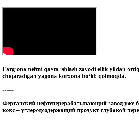
Farg‘ona neftni qayta ishlash zavodi ellik yildan or
chiqaradigan yagona korxona bo‘lib qolmoqda.
------
Ферганский нефтеперерабатывающий завод уже бол
кокс – углеродсодержащий продукт глубокой пер