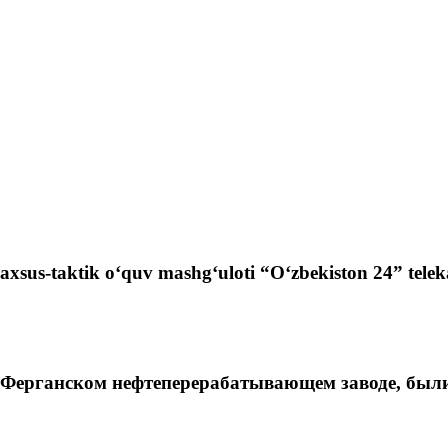
xsus-taktik o‘quv mashg‘uloti “O‘zbekiston 24” telekana
 Ферганском нефтеперерабатывающем заводе, были