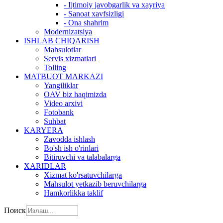
- Ijtimoiy javobgarlik va xayriya
- Sanoat xavfsizligi
- Ona shahrim
Modernizatsiya
ISHLAB CHIQARISH
Mahsulotlar
Servis xizmatlari
Tolling
MATBUOT MARKAZI
Yangiliklar
OAV biz haqimizda
Video arxivi
Fotobank
Suhbat
KARYERA
Zavodda ishlash
Bo'sh ish o'rinlari
Bitiruvchi va talabalarga
XARIDLAR
Xizmat ko'rsatuvchilarga
Mahsulot yetkazib beruvchilarga
Hamkorlikka taklif
Поиск