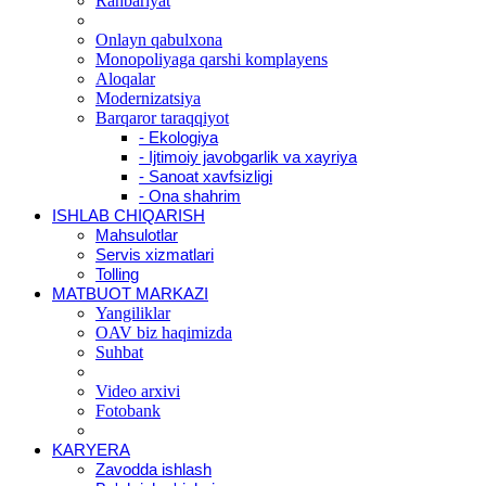
Rahbariyat
Onlayn qabulxona
Monopoliyaga qarshi komplayens
Aloqalar
Modernizatsiya
Barqaror taraqqiyot
- Ekologiya
- Ijtimoiy javobgarlik va xayriya
- Sanoat xavfsizligi
- Ona shahrim
ISHLAB CHIQARISH
Mahsulotlar
Servis xizmatlari
Tolling
MATBUOT MARKAZI
Yangiliklar
OAV biz haqimizda
Suhbat
Video arxivi
Fotobank
KARYERA
Zavodda ishlash