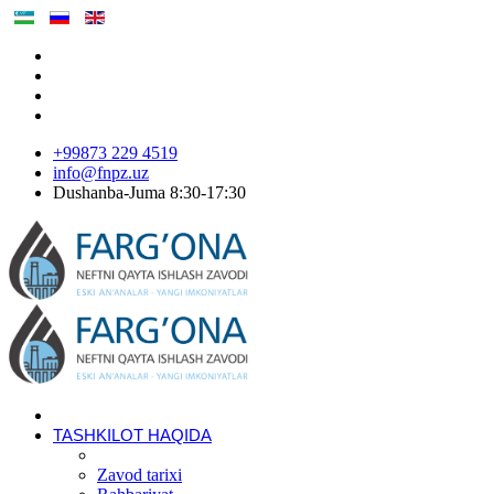
+99873 229 4519
info@fnpz.uz
Dushanba-Juma 8:30-17:30
TASHKILOT HAQIDA
Zavod tarixi