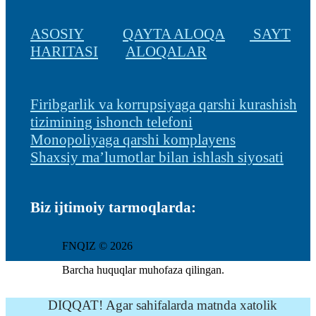
ASOSIY
QAYTA ALOQA
SAYT
HARITASI
ALOQALAR
Firibgarlik va korrupsiyaga qarshi kurashish
tizimining ishonch telefoni
Monopoliyaga qarshi komplayens
Shaxsiy ma’lumotlar bilan ishlash siyosati
Biz ijtimoiy tarmoqlarda:
FNQIZ © 2026
Barcha huquqlar muhofaza qilingan.
DIQQAT! Agar sahifalarda matnda xatolik