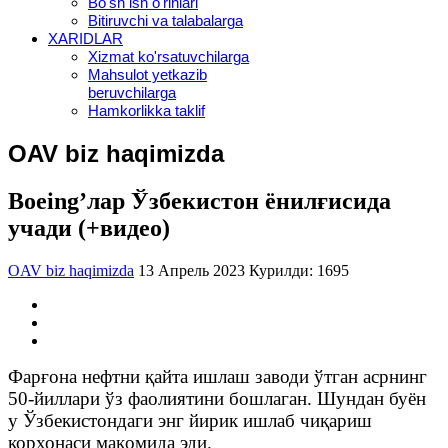
Bo'sh ish o'rinlari
Bitiruvchi va talabalarga
XARIDLAR
Xizmat ko'rsatuvchilarga
Mahsulot yetkazib
beruvchilarga
Hamkorlikka taklif
OAV biz haqimizda
Boeing’лар Ўзбекистон ёнилғисида
учади (+видео)
OAV biz haqimizda
13 Апрель 2023
Курилди: 1695
Фарғона нефтни қайта ишлаш заводи ўтган асрнинг
50-йиллари ўз фаолиятини бошлаган. Шундан буён
у Ўзбекистондаги энг йирик ишлаб чиқариш
корхонаси мақомида эди.