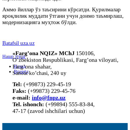
Аммо йиллар ўз таъсирини кўрсатди. Қурилмалар
яроқлилик муддати ўтгани учун доимо таъмирлаш,
модернизацияга муҳтож бўлди.
Batafsil uza.uz
«Farg’ona NQIZ» MChJ
150106,
Нашр этиш
O’zbekiston Respublikasi, Farg’ona viloyati,
Farg’ona shahar,
Назад
Вперёд
Sanoat ko’chasi, 240 uy
Tel:
(+99873) 229-45-19
Faks:
(+99873) 229-45-76
е-mail:
info@fnpz.uz
Tel. ishonch:
(+99894) 555-83-84,
47-17 (zavod ishchilari uchun)