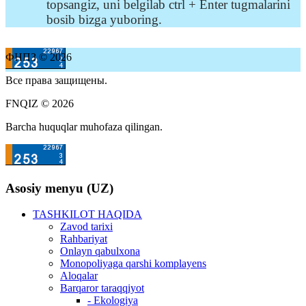
topsangiz, uni belgilab ctrl + Enter tugmalarini
bosib bizga yuboring.
ФНПЗ © 2026
Все права защищены.
FNQIZ © 2026
Barcha huquqlar muhofaza qilingan.
Asosiy menyu (UZ)
TASHKILOT HAQIDA
Zavod tarixi
Rahbariyat
Onlayn qabulxona
Monopoliyaga qarshi komplayens
Aloqalar
Barqaror taraqqiyot
- Ekologiya